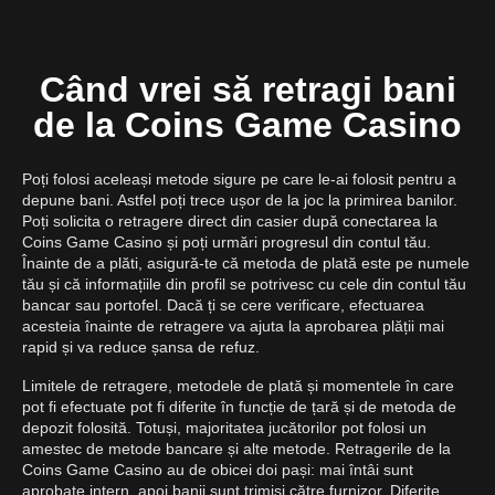
Când vrei să retragi bani
de la Coins Game Casino
Poți folosi aceleași metode sigure pe care le-ai folosit pentru a
depune bani. Astfel poți trece ușor de la joc la primirea banilor.
Poți solicita o retragere direct din casier după conectarea la
Coins Game Casino și poți urmări progresul din contul tău.
Înainte de a plăti, asigură-te că metoda de plată este pe numele
tău și că informațiile din profil se potrivesc cu cele din contul tău
bancar sau portofel. Dacă ți se cere verificare, efectuarea
acesteia înainte de retragere va ajuta la aprobarea plății mai
rapid și va reduce șansa de refuz.
Limitele de retragere, metodele de plată și momentele în care
pot fi efectuate pot fi diferite în funcție de țară și de metoda de
depozit folosită. Totuși, majoritatea jucătorilor pot folosi un
amestec de metode bancare și alte metode. Retragerile de la
Coins Game Casino au de obicei doi pași: mai întâi sunt
aprobate intern, apoi banii sunt trimiși către furnizor. Diferite