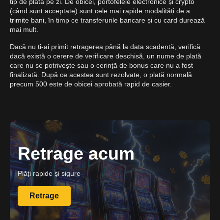
tip de plată pe zi. De obicei, portofelele electronice și crypto
(când sunt acceptate) sunt cele mai rapide modalități de a
trimite bani, în timp ce transferurile bancare și cu card durează
mai mult.
Dacă nu ți-ai primit retragerea până la data scadentă, verifică
dacă există o cerere de verificare deschisă, un nume de plată
care nu se potrivește sau o cerință de bonus care nu a fost
finalizată. După ce acestea sunt rezolvate, o plată normală
precum 500 este de obicei aprobată rapid de casier.
Retrage acum
Plăți rapide și sigure
Retrage