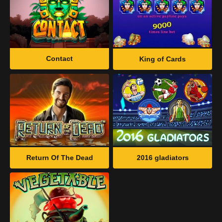
Contact
King of Cards
Return Of The Dead
2016 gladiators