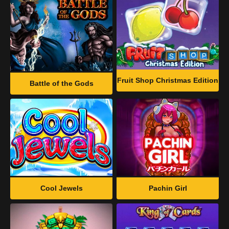
Fruit Shop Christmas Edition
Battle of the Gods
Cool Jewels
Pachin Girl