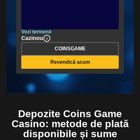
Vezi termenii
Cazinou
COINSGAME
Revendică acum
Depozite Coins Game
Casino: metode de plată
disponibile și sume