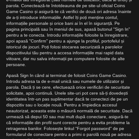
parola. Conectează-te întotdeauna de pe site-ul oficial Coins
Game Casino și asigură-te că verifici de două ori adresa înainte
de a-ți introduce informațiile. Astfel îți poți menține contul,
informațiile personale și orice bani ai în el în siguranță. Pe
pagina principală sau în meniul de sus, apasă butonul "Sign In"
pentru a te conecta. Introdu informațiile folosite la înregistrare,
apoi apasă "Confirm" pentru a ajunge la profilul, portofelul și
istoricul de jocuri. Poți folosi stocarea securizată a parolelor
dispozitivului tău pentru a accesa informațiile mai rapid data
viitoare, dar nu salva informații pe computere folosite de alte
persoane.
Apasă Sign In când ai terminat de folosit Coins Game Casino.
Introdu adresa ta de e-mail unică sau numele de utilizator și
parola. Dacă ți se cere, efectuează orice verificări de securitate
solicitate, apoi continuă. Unele site-uri pot cere să-ți dovedești
identitatea într-un pas suplimentar dacă te conectezi de pe un
dispozitiv sau o locație nouă. Pentru a împiedica accesul
neautorizat, aceasta este o măsură normală de securitate. Dacă
urmează să depui 50 sau mai mult după conectare, asigură-te
că informațiile din profil sunt corecte pentru a evita probleme la
retragerea banilor. Folosește linkul "Forgot password" de pe
formularul de conectare pentru a primi o parolă nouă pe adresa