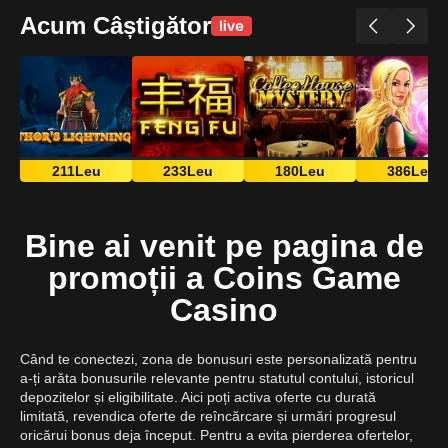
Acum Câștigător
211Leu
233Leu
180Leu
386Leu
Bine ai venit pe pagina de
promoții a Coins Game
Casino
Când te conectezi, zona de bonusuri este personalizată pentru
a-ți arăta bonusurile relevante pentru statutul contului, istoricul
depozitelor și eligibilitate. Aici poți activa oferte cu durată
limitată, revendica oferte de reîncărcare și urmări progresul
oricărui bonus deja început. Pentru a evita pierderea ofertelor,