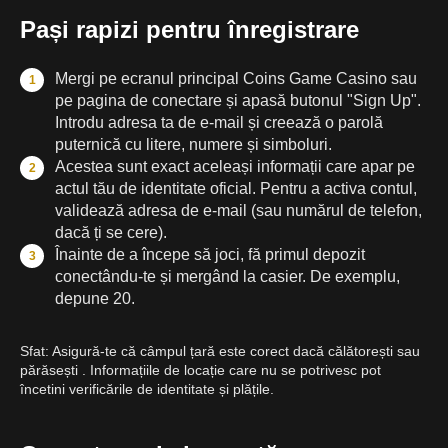
Pași rapizi pentru înregistrare
Mergi pe ecranul principal Coins Game Casino sau
pe pagina de conectare și apasă butonul "Sign Up".
Introdu adresa ta de e-mail și creează o parolă
puternică cu litere, numere și simboluri.
Acestea sunt exact aceleași informații care apar pe
actul tău de identitate oficial. Pentru a activa contul,
validează adresa de e-mail (sau numărul de telefon,
dacă ți se cere).
Înainte de a începe să joci, fă primul depozit
conectându-te și mergând la casier. De exemplu,
depune 20.
Sfat: Asigură-te că câmpul țară este corect dacă călătorești sau
părăsești . Informațiile de locație care nu se potrivesc pot
încetini verificările de identitate și plățile.