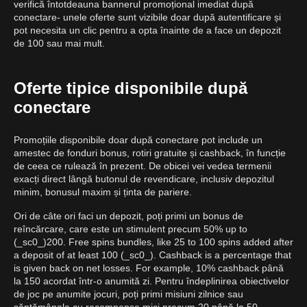
verifică întotdeauna bannerul promoțional imediat după
conectare- unele oferte sunt vizibile doar după autentificare și
pot necesita un clic pentru a opta înainte de a face un depozit
de 100 sau mai mult.
Oferte tipice disponibile după
conectare
Promoțiile disponibile doar după conectare pot include un
amestec de fonduri bonus, rotiri gratuite și cashback, în funcție
de ceea ce rulează în prezent. De obicei vei vedea termenii
exacți direct lângă butonul de revendicare, inclusiv depozitul
minim, bonusul maxim și ținta de pariere.
Ori de câte ori faci un depozit, poți primi un bonus de
reîncărcare, care este un stimulent precum 50% up to
(_sc0_)200. Free spins bundles, like 25 to 100 spins added after
a deposit of at least 100 (_sc0_). Cashback is a percentage that
is given back on net losses. For example, 10% cashback până
la 150 acordat într-o anumită zi. Pentru îndeplinirea obiectivelor
de joc pe anumite jocuri, poți primi misiuni zilnice sau
săptămânale cu recompense mici precum 20 până la 50.