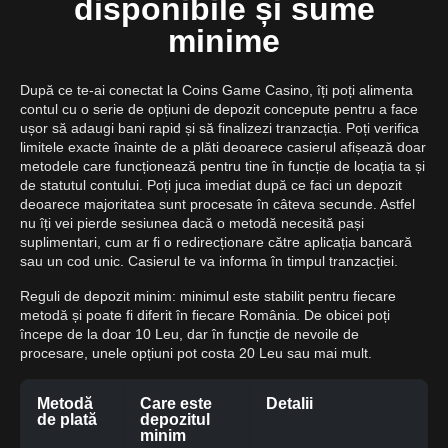
disponibile și sume
minime
După ce te-ai conectat la Coins Game Casino, îți poți alimenta
contul cu o serie de opțiuni de depozit concepute pentru a face
ușor să adaugi bani rapid și să finalizezi tranzacția. Poți verifica
limitele exacte înainte de a plăti deoarece casierul afișează doar
metodele care funcționează pentru tine în funcție de locația ta și
de statutul contului. Poți juca imediat după ce faci un depozit
deoarece majoritatea sunt procesate în câteva secunde. Astfel
nu îți vei pierde sesiunea dacă o metodă necesită pași
suplimentari, cum ar fi o redirecționare către aplicația bancară
sau un cod unic. Casierul te va informa în timpul tranzacției.
Reguli de depozit minim: minimul este stabilit pentru fiecare
metodă și poate fi diferit în fiecare România. De obicei poți
începe de la doar 10 Leu, dar în funcție de nevoile de
procesare, unele opțiuni pot costa 20 Leu sau mai mult.
Metodă
Care este
Detalii
de plată
depozitul
minim