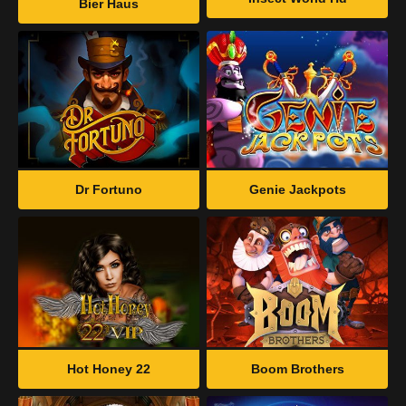
Când vrei să retragi bani de la Coins Game Casino
Bier Haus
Taxe bancare și verificare – pași KYC pentru a debloca
retragerile
Pași esențiali Know Your Customer (KYC) pentru a
obține retrageri
Pentru a ajunge la tabloul de bord al contului, portofel,
bonusuri și istoric de jocuri, trebuie să te conectezi la
Coins Game Casino
Dr Fortuno
Genie Jackpots
Pași pentru conectare
Hot Honey 22
Boom Brothers