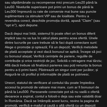
sau săptămânale cu recompense mici precum Leu20 până la
Leu50. Nivelurile superioare pot primi un bonus de până la
Leu300 împreună cu rate de conversie mai bune sau puncte
suplimentare ca stimulent VIP sau de loialitate. Pentru a
revendica corect, deschide promoția dorită, apasă "Claim" (sau
"opt in"), apoi depune.
Dacă depui mai întâi, sistemul îți poate oferi un bonus diferit
implicit sau nu va lua în calcul plata pentru acea ofertă. Unele
dintre lucrurile pe care trebuie să le faci după conectare sunt:
Alege o promoție și optează; Fă un depozit; Verifică metodele
de plată acceptate și vezi dacă bonusul se aplică; Începe să joci
cu bonusul atașat; Verifică cerințele de pariere, regulile de
contribuție și orice restricții de joc; Solicită o retragere mai târziu;
Află dacă trebuie să finalizezi parierea sau poți renunța la bonus
pentru a-ți primi banii; Păstrează un singur cont per jucător; și
Asigură-te că profilul și informațiile de plată se potrivesc.
Uneori, statutul de verificare al contului tău poate împiedica
accesul la promoții de valoare mai mare, cum ar fi bonusuri de
până la Leu500. Persoanele conectate pot să nu vadă o ofertă
deoarece a expirat, contul a folosit-o deja sau este valabilă doar
în România. Dacă se întâmplă acest lucru, revino la pagina de
promoții, verifică e-mailul și caută o altă ofertă cu un depozit