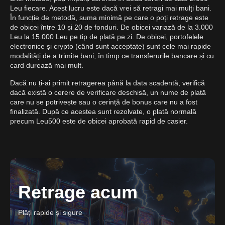
Leu fiecare. Acest lucru este dacă vrei să retragi mai mulți bani.
În funcție de metodă, suma minimă pe care o poți retrage este
de obicei între 10 și 20 de fonduri. De obicei variază de la 3.000
Leu la 15.000 Leu pe tip de plată pe zi. De obicei, portofelele
electronice și crypto (când sunt acceptate) sunt cele mai rapide
modalități de a trimite bani, în timp ce transferurile bancare și cu
card durează mai mult.
Dacă nu ți-ai primit retragerea până la data scadentă, verifică
dacă există o cerere de verificare deschisă, un nume de plată
care nu se potrivește sau o cerință de bonus care nu a fost
finalizată. După ce acestea sunt rezolvate, o plată normală
precum Leu500 este de obicei aprobată rapid de casier.
Retrage acum
Plăți rapide și sigure