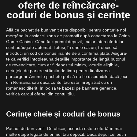
oferte de reîncărcare-
coduri de bonus și cerințe
Află ce pachet de bun venit este disponibil pentru conturile noi
mergând la casier și zona de promoții după conectarea la Coins
Game Casino. Când faci primul depozit, majoritatea ofertelor
sunt adăugate automat. Totuși, în unele cazuri, trebuie să
introduci un cod de bonus înainte de a confirma plata. Asigură-
te că verifici întotdeauna detaliile importante de lângă butonul
de revendicare, cum ar fi depozitul minim, jocurile eligibile,
cerințele de pariere și limita de timp pentru finalizarea
parcurgerii. Anumite pachete pot să nu fie disponibile dacă joci
din România sau dacă contul tău este înregistrat cu un
românesc diferit. În loc să te bazezi pe bannere generice,
verifică cardul ofertei din contul tău.
Cerințe cheie și coduri de bonus
Pachet de bun venit: De obicei, aceasta este o ofertă în mai
multe etape legată de primul tău depozit. Dacă depui cel puțin