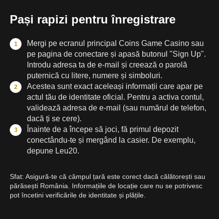
Pași rapizi pentru înregistrare
Mergi pe ecranul principal Coins Game Casino sau
pe pagina de conectare și apasă butonul "Sign Up".
Introdu adresa ta de e-mail și creează o parolă
puternică cu litere, numere și simboluri.
Acestea sunt exact aceleași informații care apar pe
actul tău de identitate oficial. Pentru a activa contul,
validează adresa de e-mail (sau numărul de telefon,
dacă ți se cere).
Înainte de a începe să joci, fă primul depozit
conectându-te și mergând la casier. De exemplu,
depune Leu20.
Sfat: Asigură-te că câmpul țară este corect dacă călătorești sau
părăsești România. Informațiile de locație care nu se potrivesc
pot încetini verificările de identitate și plățile.