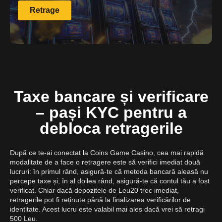
Retrage
Taxe bancare și verificare
– pași KYC pentru a
debloca retragerile
După ce te-ai conectat la Coins Game Casino, cea mai rapidă
modalitate de a face o retragere este să verifici imediat două
lucruri: în primul rând, asigură-te că metoda bancară aleasă nu
percepe taxe și, în al doilea rând, asigură-te că contul tău a fost
verificat. Chiar dacă depozitele de Leu20 trec imediat,
retragerile pot fi reținute până la finalizarea verificărilor de
identitate. Acest lucru este valabil mai ales dacă vrei să retragi
500 Leu.