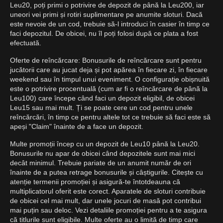
Leu20, poți primi o potrivire de depozit de până la Leu200, iar
uneori vei primi și rotiri suplimentare pe anumite sloturi. Dacă
este nevoie de un cod, trebuie să-l introduci în casier în timp ce
faci depozitul. De obicei, nu îl poți folosi după ce plata a fost
efectuată.
Oferte de reîncărcare: Bonusurile de reîncărcare sunt pentru
jucătorii care au jucat deja și pot apărea în fiecare zi, în fiecare
weekend sau în timpul unui eveniment. O configurație obișnuită
este o potrivire procentuală (cum ar fi o reîncărcare de până la
Leu100) care începe când faci un depozit eligibil, de obicei
Leu15 sau mai mult. Ți se poate cere un cod pentru unele
reîncărcări, în timp ce pentru altele tot ce trebuie să faci este să
apeși "Claim" înainte de a face un depozit.
Multe promoții încep cu un depozit de Leu10 până la Leu20.
Bonusurile nu apar de obicei când depozitele sunt mai mici
decât minimul. Trebuie pariate de un anumit număr de ori
înainte de a putea retrage bonusurile și câștigurile. Citește cu
atenție termenii promoției și asigură-te întotdeauna că
multiplicatorul oferit este corect. Aparatele de sloturi contribuie
de obicei cel mai mult, dar unele jocuri de masă pot contribui
mai puțin sau deloc. Vezi detaliile promoției pentru a te asigura
că titlurile sunt eligibile. Multe oferte au o limită de timp care