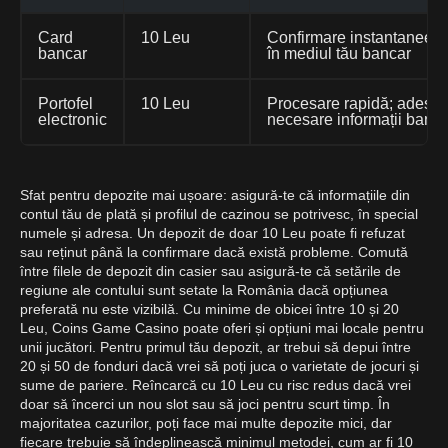
Card
10 Leu
Confirmare instantanee; p
bancar
în mediul tău bancar
Portofel
10 Leu
Procesare rapidă; adesea 
electronic
necesare informații bancar
Sfat pentru depozite mai ușoare: asigură-te că informațiile din
contul tău de plată și profilul de cazinou se potrivesc, în special
numele și adresa. Un depozit de doar 10 Leu poate fi refuzat
sau reținut până la confirmare dacă există probleme. Comută
între filele de depozit din casier sau asigură-te că setările de
regiune ale contului sunt setate la România dacă opțiunea
preferată nu este vizibilă. Cu minime de obicei între 10 și 20
Leu, Coins Game Casino poate oferi și opțiuni mai locale pentru
unii jucători. Pentru primul tău depozit, ar trebui să depui între
20 și 50 de fonduri dacă vrei să poți juca o varietate de jocuri și
sume de pariere. Reîncarcă cu 10 Leu cu risc redus dacă vrei
doar să încerci un nou slot sau să joci pentru scurt timp. În
majoritatea cazurilor, poți face mai multe depozite mici, dar
fiecare trebuie să îndeplinească minimul metodei, cum ar fi 10