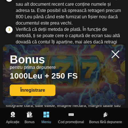
sau alt document recent care conține numele și
adresa ta. Este posibil să oprească retrageri precum
800 Leu până când este furnizat un fișier nou dacă
documentul este prea vechi.
Verifică că deții metoda de plată. În funcție de
metodă, ți se poate cere o captură de ecran sau altă
dovadă că contul îți aparține, mai ales dacă retragi
1000 Leu sau mai mult.
Așteaptă aprobarea și asigură-te că toate
Bonus
documentele tale sunt identice. Folosește aceleași
informații personale în toate fișierele și conturile tale
pentru prima depunere
pentru a evita respingerea și necesitatea de a le
1000Leu + 250 FS
trimite din nou.
Înregistrare
Probleme comune care cauzează întârzieri cu documentele
KYC: Document de identitate: nume complet, data nașterii,
fotografie clară, date valide; imagine neclară, margini tăiate sau
document expirat; Dovada adresei: nume și adresă actuală,
dată recentă de emitere; document vechi sau nepotrivire de
adresă; dovada metodei de plată; confirmarea proprietății legată
Aplicație
Bonus
Meniu
Cod promoțional
Bonus fără depunere
de numele tău; nume de proprietar diferit sau detalii lipsă;