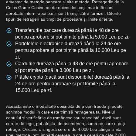
amestec de metode bancare și alte metode. Retragerile de la
Coins Game Casino au de obicei doi pași: mai întâi sunt
aprobate intern, apoi banii sunt trimiși către furnizor. Diferite
tipuri de retrageri au timpi de procesare și limite diferite.
Transferurile bancare durează până la 48 de ore
pentru aprobare și pot trimite până la 5.000 Leu pe zi.
Portofelele electronice durează până la 24 de ore
pentru aprobare și pot trimite până la 10.000 Leu pe
zi.
Cardurile durează până la 48 de ore pentru aprobare
și pot trimite până la 3.000 Leu pe zi.
Plățile crypto (dacă sunt disponibile) durează până la
24 de ore pentru aprobare și pot trimite până la
15.000 Leu pe zi.
Aceasta este o modalitate obișnuită de a opri frauda și poate
schimba modul în care este trimisă retragerea ta. Nivelul
contului și verificările de românesc sau reședință, dacă sunt
cerute de lege, pot afecta, de asemenea, suma pe care o poți
retrage. Oricând o singură cerere de 4.000 Leu atinge limita
unei metode, poți împărți cererea în două cereri de câte 2.000