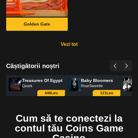
Golden Gate
Vezi tot
Câștigătorii noștri
Treasures Of Egypt
Baby Bloomers
Quark
RoarSweetie
446Leu
121Leu
Cum să te conectezi la
contul tău Coins Game