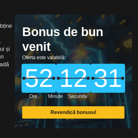
bține
Bonus de bun
.
venit
ui și
un
Oferta este valabilă:
oadă
52
12
29
Ore
Minute
Secunde
Revendică bonusul