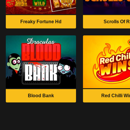
Freaky Fortune Hd
Scrolls Of 
Blood Bank
Red Chilli W